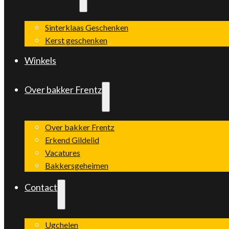
Sinterklaas Geschenken
Kerst geschenken
Winkels
Over bakker Frentz
Over bakker Frentz
Erkend Gildelid
Vacatures
Bakkersgeheimen
Contact
Ugchelen