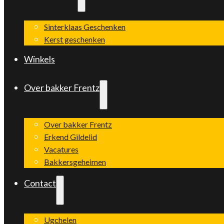
Sinterklaas Geschenken
Kerst geschenken
Winkels
Over bakker Frentz
Over bakker Frentz
Erkend Gildelid
Vacatures
Bakkersgeheimen
Contact
Ugchelen